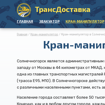
ТрансДоставка
ГЛАВНАЯ
ЭВАКУАТОР
КРАН-МАНИПУЛЯТОР
Главная
/
Кран-манипулятор
/ Кран-манипулятор в Солнечн
Кран-манип
Солнечногорск является административным 
западу от Москвы в 44 километрах от МКАД, 
одна из главных транспортных магистралей 
(трасса Е95, М10). В Солнечногорске дейс
с различными населенными пунктами, есть 
Население города составляет более 50 тыся
Конечно, как и в любом другом городе, каж