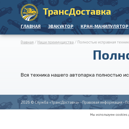
ТрансДоставка
ГЛАВНАЯ
ЭВАКУАТОР
КРАН-МАНИПУЛЯТОР
Главная
/
Наши преимущества
/ Полностью исправная техни
Полн
Вся техника нашего автопарка полностью ис
2026 ©
Служба «ТрансДоставка»
•
Правовая информация
•
П
Мы используем cookies